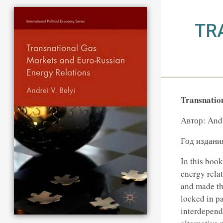
TR
Transnatio
Автор: Andr
Год издани
In this boo
energy rela
and made th
locked in p
interdepende