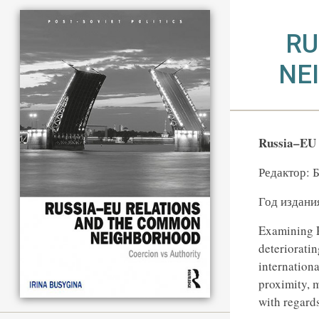
RU
NE
Russia–EU 
Редактор: 
Год издани
Examining R
deterioratin
internation
proximity, m
with regards