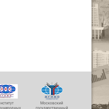
нститут
Московский
ународных
государственный