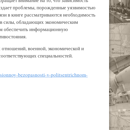
бращает внимание на то, что зависимость
оздает проблемы, порожденные уязвимостью
зи в книге рассматриваются необходимость
ов силы, обладающих экономическим
ым обеспечить информационную
тивостояния.
 отношений, военной, экономической и
соответствующих специальностей.
atsionnoy-bezopasnosti-v-politsentrichnom-