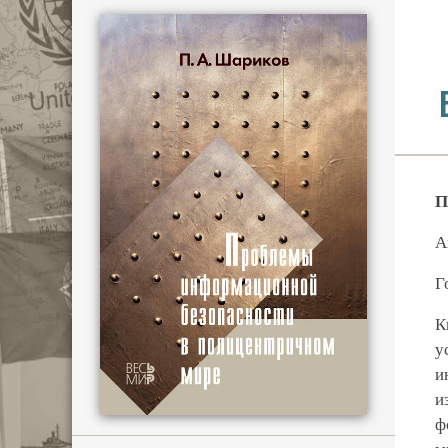
П
А
Г
К
у
и
и
ф