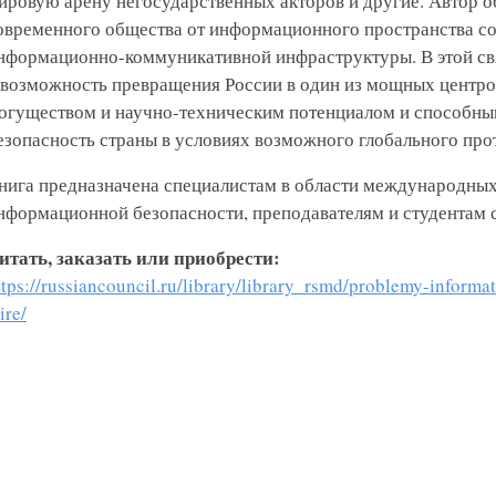
ировую арену негосударственных акторов и другие. Автор о
овременного общества от информационного пространства с
нформационно-коммуникативной инфраструктуры. В этой свя
 возможность превращения России в один из мощных центр
огуществом и научно-техническим потенциалом и способн
езопасность страны в условиях возможного глобального про
нига предназначена специалистам в области международных
нформационной безопасности, преподавателям и студентам 
итать, заказать или приобрести:
ttps://russiancouncil.ru/library/library_rsmd/problemy-inform
ire/