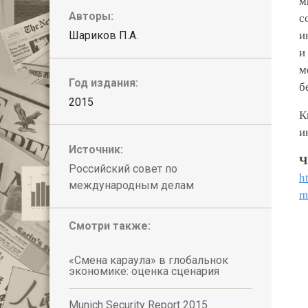
м
Авторы:
с
и
Шариков П.А.
и
м
Год издания:
б
2015
К
и
Источник:
Ч
Российский совет по
h
международным делам
m
Смотри также:
«Смена караула» в глобальнок
экономике: оценка сценария
Munich Security Report 2015