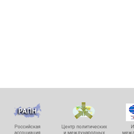
Роccийская
Центр политических
И
ассоциация
и международных
межд