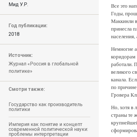
Мид У.Р.
Все это на
Годы, прош
Маккинли в
Год публикации:
принесла п
2018
населения,
Немногие а
Источник:
коридорам 
работали. 
Журнал «Россия в глобальной
великого с
политике»
канала. Есл
по причине
Смотри также:
Гровера Кл
Государство как производитель
Но, хотя в
политики
страны те 
крупнейшей
Империя как понятие и концепт
современной политической науки:
сформирова
проблемы интерпретации