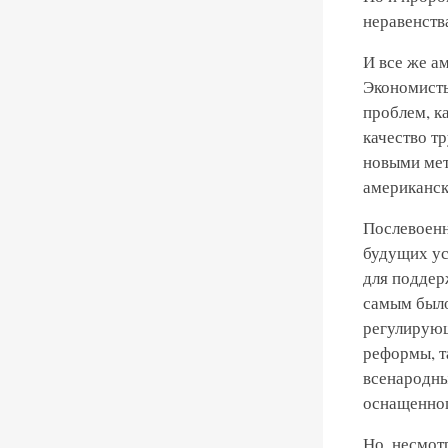
неравенств
И все же а
Экономисты
проблем, к
качество т
новыми мет
американск
Послевоенн
будущих ус
для поддер
самым было
регулирующ
реформы, т
всенародны
оснащенног
Но, несмот