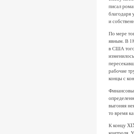
писал рома
благодаря 
и собствен
По мере то
явным. В 1
в США того
изменилось
пересекавш
рабочие тр
концы с ко
Финансовые
определенн
выгоняя не
то время к
К концу XI
контроля. 