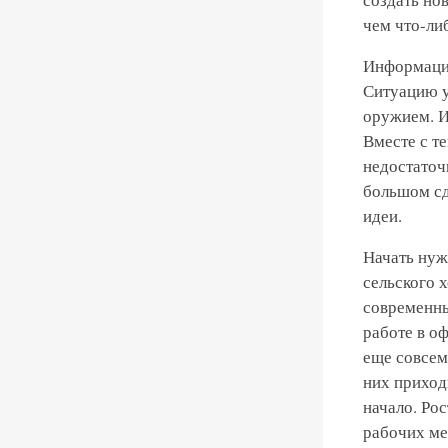
чем что-ли
Информацио
Ситуацию у
оружием. И
Вместе с т
недостаточ
большом сд
идеи.
Начать нуж
сельского 
современны
работе в о
еще совсем 
них приход
начало. Ро
рабочих мес