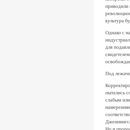
приводили 
революцион
культура б
Однако с н
индустриал
для подавл
свидетелем
освобождаю
Под лежачи
Корректиров
пытались с
слабым или
намерениям
соответств
Дженнингса
Но и проро