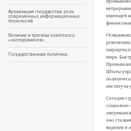
промышленн
непрерывны
Архаизация государства: роль
имеющей ко
современных информационных
технологий
финансовая
Оглядываяс
Величие и трагизм советского
«эксперимента»
революции.
ощущаться 
Государственная политика
мира. Быст
Промышленн
Штаты упра
политическ
институты 
Сегодня ст
социально-
американск
оно сталки
видения и 