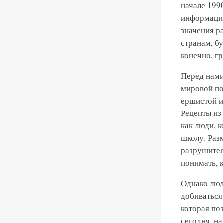
начале 1990
информацио
значения р
странам, б
конечно, г
Перед нами
мировой по
ершистой и
Рецепты из
как люди, 
школу. Раз
разрушител
понимать, к
Однако люд
добиваться
которая по
сегодня, н