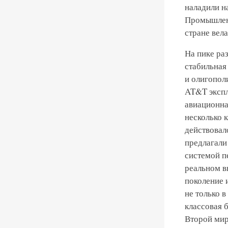
наладили н
Промышленн
стране вел
На пике ра
стабильная
и олигопол
AT&T экспл
авиационна
несколько 
действовал
предлагали
системой п
реальном в
поколение 
не только 
классовая 
Второй мир