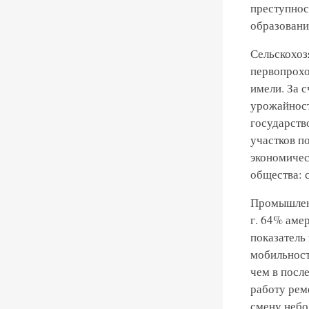
преступнос
образовани
Сельскохоз
первопрохо
имели. За 
урожайност
государств
участков п
экономичес
общества: 
Промышленн
г. 64% амер
показатель
мобильност
чем в посл
работу рем
смену небо