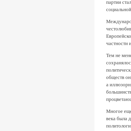
партии ста
социальной
Международ
честолюбив
Европейско
частности 
Тем не мен
сохранялос
политическ
обществ он
а иллюзорн
большинств
процветающ
Многое еще
века была 
политологи