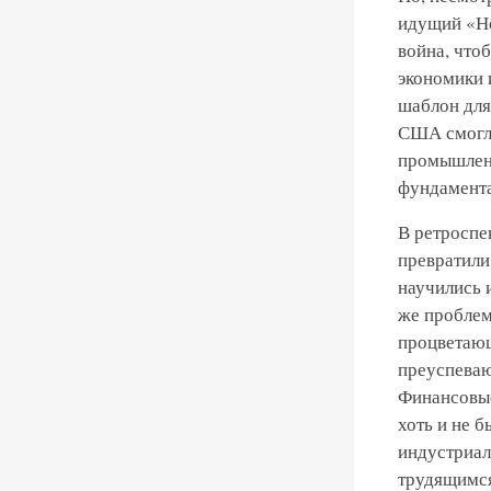
идущий «Но
война, что
экономики 
шаблон для
США смогли
промышленн
фундамента
В ретроспе
превратили
научились 
же проблем
процветающ
преуспеваю
Финансовые
хоть и не 
индустриал
трудящимся