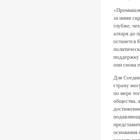
«Промышлен
за ними ск
глубже, че
алтаря до 
останется 
политическ
поддержку 
они снова 
Для Соедин
страну могу
по мере то
общества, а
достижения
подавляюще
представить
основания 
создать но