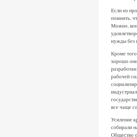
Если из пр
помнить, чт
Можно, кон
удовлетвор
нужды без 
Кроме того
хорошо они
разработан
рабочей си
социализир
индустриал
государств
все чаще с
Усиление к
собирали н
Общество о