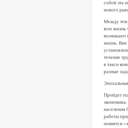
собой эта н
нового рын
Между тем 
всю жизнь 
возникают 
жизнь. Вне
установлен
течение тр
в такси ко
разные зад
Эпохальны
Пройдет ещ
экономика. 
населения 
работы при
появятся «