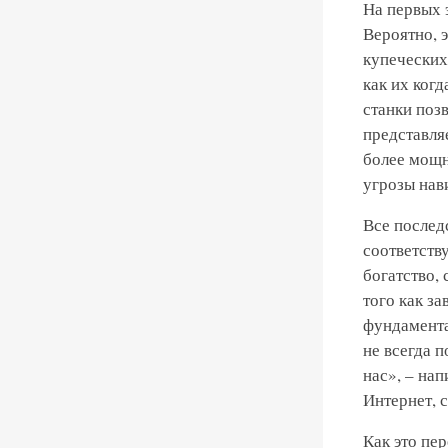
На первых 
Вероятно, 
купеческих
как их ког
станки поз
представля
более мощн
угрозы нав
Все послед
соответств
богатство,
того как з
фундамента
не всегда 
нас», – нап
Интернет, с
Как это пе