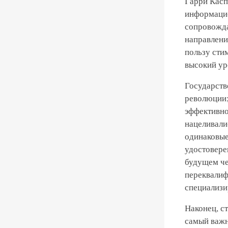
Гарри Касп
информацио
сопровожда
направлени
пользу сти
высокий ур
Государств
революции;
эффективно
нацеливали
одинаковые
удостовере
будущем че
переквалиф
специализи
Наконец, с
самый важн