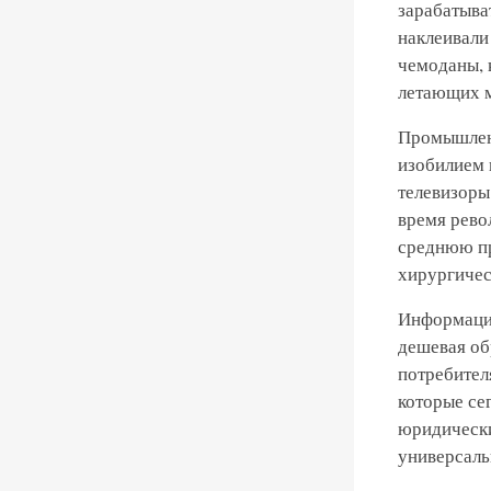
зарабатыва
наклеивали
чемоданы, 
летающих 
Промышленн
изобилием 
телевизоры
время рево
среднюю пр
хирургичес
Информацио
дешевая об
потребител
которые се
юридически
универсаль